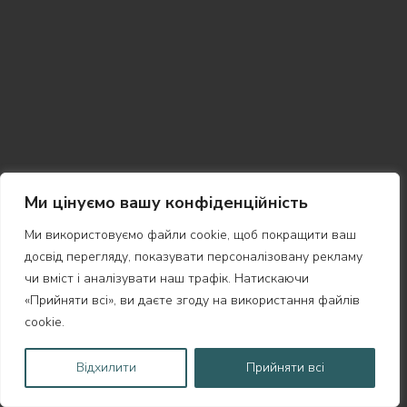
Ми цінуємо вашу конфіденційність
Ми використовуємо файли cookie, щоб покращити ваш
досвід перегляду, показувати персоналізовану рекламу
чи вміст і аналізувати наш трафік. Натискаючи
«Прийняти всі», ви даєте згоду на використання файлів
cookie.
Відхилити
Прийняти всі