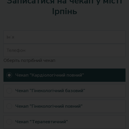
Записатися на чекап у місті
Ірпінь
Оберіть потрібний чекап
Чекап "Кардіологічний повний"
Чекап “Гінекологічний базовий”
Чекап "Гінекологічний повний"
Чекап "Терапевтичний"