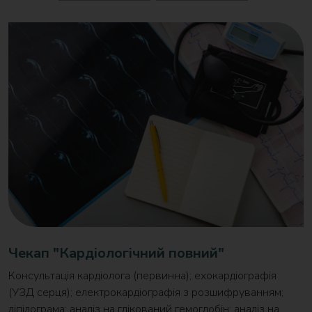
Чекап "Кардіологічний повний"
Консультація кардіолога (первинна); ехокардіографія
(УЗД серця); електрокардіографія з розшифруванням;
ліпідограма; аналіз на глікований гемоглобін; аналіз на