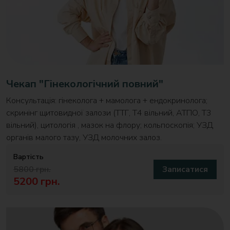
Чекап "Гінекологічний повний"
Консультація: гінеколога + мамолога + ендокринолога;
скринінг щитовидної залози (ТТГ, T4 вільний, АТПО, Т3
вільний), цитологія , мазок на флору; кольпоскопія; УЗД
органів малого тазу, УЗД молочних залоз.
Вартість
5800 грн.
Записатися
5200 грн.