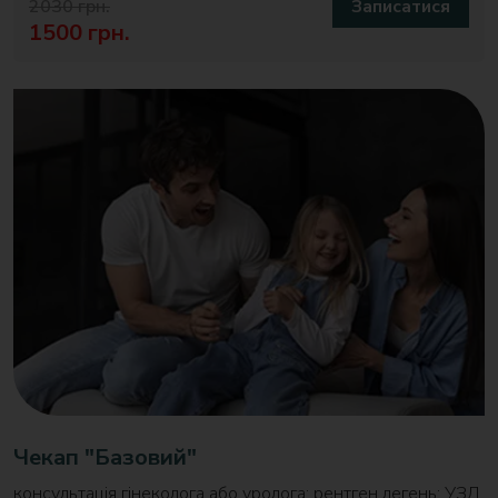
2030 грн.
Записатися
1500 грн.
Чекап "Базовий"
консультація гінеколога або уролога; рентген легень; УЗД