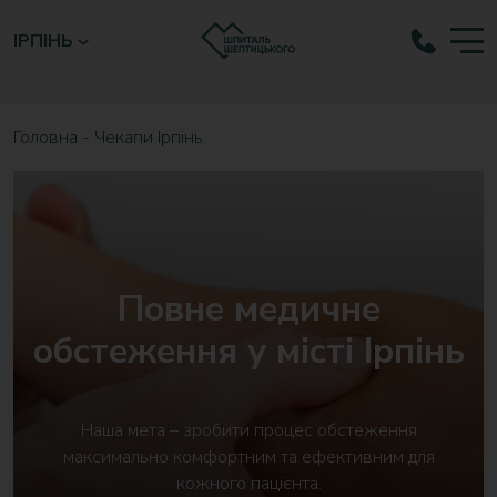
ІРПІНЬ
Головна
-
Чекапи Ірпінь
Повне медичне
обстеження у місті Ірпінь
Наша мета – зробити процес обстеження
максимально комфортним та ефективним для
кожного пацієнта.