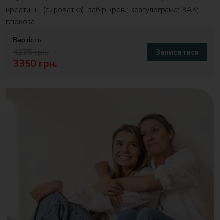
креатинін (сироватка); забір крові; коагулограма; ЗАК;
глюкоза.
Вартість
4275 грн.
Записатися
3350 грн.