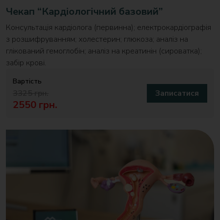
Чекап “Кардіологічний базовий”
Консультація кардіолога (первинна); електрокардіографія
з розшифруванням; холестерин; глюкоза; аналіз на
глікований гемоглобін; аналіз на креатинін (сироватка);
забір крові.
Вартість
3325 грн.
Записатися
2550 грн.