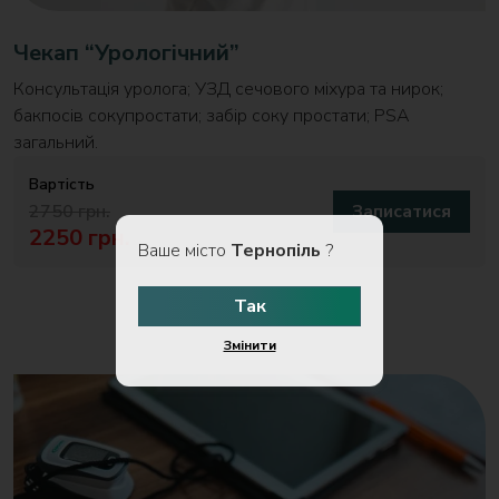
Чекап “Урологічний”
Консультація уролога; УЗД сечового міхура та нирок;
бакпосів сокупростати; забір соку простати; PSA
загальний.
Вартість
2750 грн.
Записатися
2250 грн.
Ваше місто
Тернопіль
?
Так
Змінити