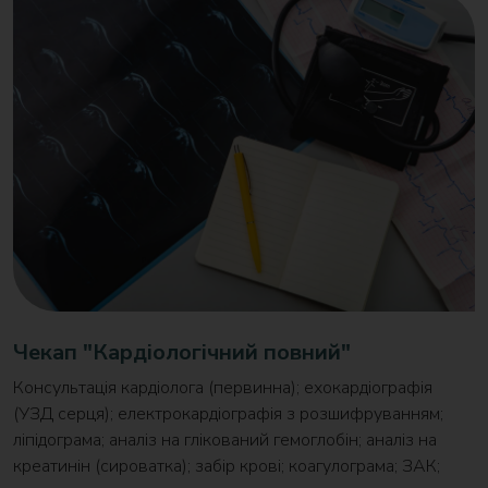
Чекап "Кардіологічний повний"
Консультація кардіолога (первинна); ехокардіографія
(УЗД серця); електрокардіографія з розшифруванням;
ліпідограма; аналіз на глікований гемоглобін; аналіз на
креатинін (сироватка); забір крові; коагулограма; ЗАК;