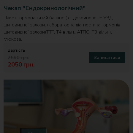
Чекап "Ендокринологічний"
Пакет гормональний баланс ( ендокринолог + УЗД
щитовидної залози, лабораторна діагностика гормонів
щитовидної залози(ТТГ, T4 вільн., АТПО, Т3 вільн),
глюкоза.
Вартість
2590 грн.
Записатися
2050 грн.