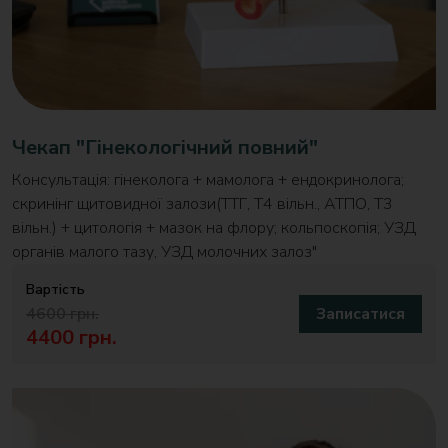
Чекап "Гінекологічний повний"
Консультація: гінеколога + мамолога + ендокринолога;
скринінг щитовидної залози(ТТГ, T4 вільн., АТПО, Т3
вільн.) + цитологія + мазок на флору; кольпоскопія; УЗД
органів малого тазу, УЗД молочних залоз"
Вартість
4600 грн.
Записатися
4400 грн.