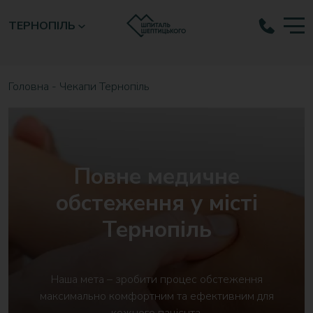
ТЕРНОПІЛЬ
Головна
-
Чекапи Тернопіль
Повне медичне
обстеження у місті
Тернопіль
Наша мета – зробити процес обстеження
максимально комфортним та ефективним для