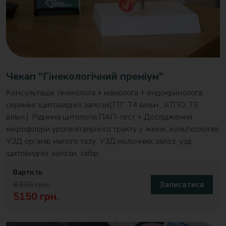
Чекап "Гінекологічний преміум"
Консультація: гінеколога + мамолога + ендокринолога;
скринінг щитовидної залози(ТТГ, T4 вільн., АТПО, Т3
вільн.), Рідинна цитологія ПАП-тест + Дослідження
мікрофлори урогенітального тракту у жінок; кольпоскопія;
УЗД органів малого тазу, УЗД молочних залоз, узд
щитовидної залози, забір.
Вартість
6335 грн.
Записатися
5150 грн.