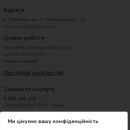
Адреса
м. Тернопіль, вул. Б. Хмельницького, 23
reyestr.spital@gmail.com
Графік роботи
Понеділок-п’ятниця: 8:00-20:00
Субота: 8:00-18:00
Неділя: вихідний
Протидія насильству
Замовити послугу
0 800 200 112
+38 (068) 699 15 67
- Viber
Відділ розвитку та співпраці
Ми цінуємо вашу конфіденційність
з донорами й партнерами