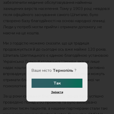
забезпечити медичне обслуговування найменш
захищених верств населення. Тому у 1903 році, невдовзі
після офіційного заснування самого Шпиталю, було
створено базу благодійності на основі народної лічниці.
Люди у потребі могли прийти і отримати допомогу, не
маючи на це коштів.
Ми з гордістю можемо сказати, що ця традиція
продовжується й до сьогодні ось вже майже 120 років.
Шпиталь Шептицького є єдиною благодійною установою
Української Греко-Католицької Церкви, яка не лише
надає кошти на потреби нужденних, але й сам активно
Ваше місто
Тернопіль
?
впроваджує медичну діяльність. Саме тут люди можуть
отримати благодійну допомогу у вигляді медичної чи
Так
психологічної підтримки.
Змінити
За ці роки існування благодійного фонду було успішно
проведено понад 250 проектів та було вилікувано
десятки тисяч пацієнтів, а нашими партнерами стали такі