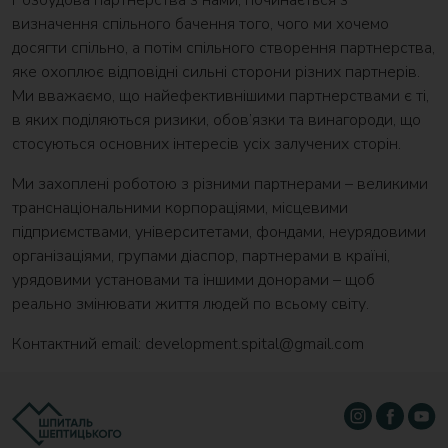
Розбудова партнерства з нами, починається з
визначення спільного бачення того, чого ми хочемо
досягти спільно, а потім спільного створення партнерства,
яке охоплює відповідні сильні сторони різних партнерів.
Ми вважаємо, що найефективнішими партнерствами є ті,
в яких поділяються ризики, обов’язки та винагороди, що
стосуються основних інтересів усіх залучених сторін.
Ми захоплені роботою з різними партнерами – великими
транснаціональними корпораціями, місцевими
підприємствами, університетами, фондами, неурядовими
організаціями, групами діаспор, партнерами в країні,
урядовими установами та іншими донорами – щоб
реально змінювати життя людей по всьому світу.
Контактний email:
development.spital@gmail.com