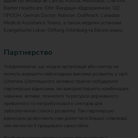
відомі організації як Caritas Austria, Renovabis, CNEWA,
Baxter Healthcare, IOM, Фундація «Відродження», GIZ,
ПРООН, German Doctor, Rubicon, OutReach, Canadian
Medical Assistance Teams, а також медичні установи:
Evangelische Lukas-Stiftung Altenburg та багато інших.
Партнерство
Усвідомлюючи, що жодна організація або сектор не
можуть вирішити найскладніші виклики розвитку у світі,
Шпиталь Шептицького активно прагне побудувати
партнерські відносини, які використовують комбіновані
навички, активи, технології та ресурси державного,
приватного та неприбуткового секторів для
забезпечення сталого розвитку. Такі партнерські
відносини дозволяють нам домогтися більшої співпраці,
ніж ми могли б працювати самостійно.