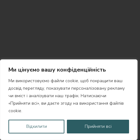
Ми цінуємо вашу конфіденційність
Ми використовуємо файли cookie, щоб покращити ваш
досвід перегляду, показувати персоналізовану рекламу
чи вміст і аналізувати наш трафік. Натискаючи
«Прийняти всі», ви даєте згоду на використання файлів
cookie.
Відхилити
Прийняти всі