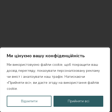
Ми цінуємо вашу конфіденційність
Ми використовуємо файли cookie, щоб покращити ваш
досвід перегляду, показувати персоналізовану рекламу
чи вміст і аналізувати наш трафік. Натискаючи
«Прийняти всі», ви даєте згоду на використання файлів
cookie.
Відхилити
Прийняти всі