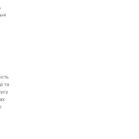
ь
ьні
ість
ї та
русу
ах
.