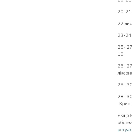
20, 21
22 лис
23-24 
25- 27
10
25- 27
лікарн
28- 30
28- 30
“Крист
Якщо В
обстеж
pm.yak