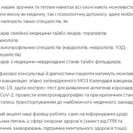
 наших зручних та теплих наметах всі охочі мають можливіст
ти якісну як медичну, так і психологічну допомогу, адже мобіл
 налічують таких спеціалістів, як:
карів сімейної медицини та/або лікарів-терапевтів
ихологів
зькопрофільних спеціалістів (кардіологів, неврологів, УЗД-
еціалістів)
карів з медицини невідкладних станів та/або фельдшерів.
фахової консультації й діагностики пацієнти матимуть можлив
 вакцинацію, згідно затвердженого МОЗ Календаря вакцинаці
vid-19, здати експрес-тест для виявлення антигенів коронаві
oV-2, провести електрокардіографію та при критичних стан
татись транспортуванням до найближчого медичного закладу
й акцент наші фахівці роблять саме на інформуванні щодо
ьних питань у сфері охорони здоров’я (захист від ГРВІ та
чних захворювань, підтримка ментального здоров’я тощо).