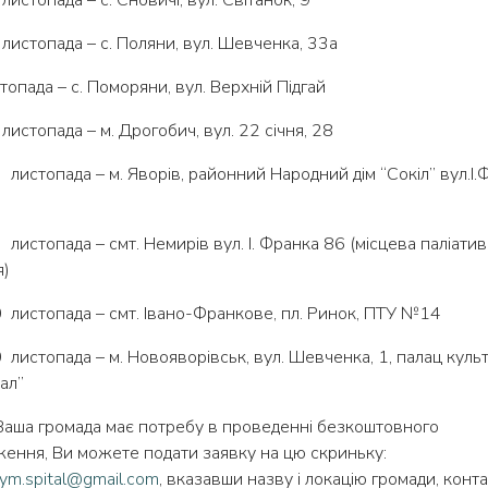
 листопада – с. Поляни, вул. Шевченка, 33а
топада – с. Поморяни, вул. Верхній Підгай
листопада – м. Дрогобич, вул. 22 січня, 28
 листопада – м. Яворів, районний Народний дім “Сокіл” вул.І.
 листопада – смт. Немирів вул. І. Франка 86 (місцева паліати
я)
 листопада – смт. Івано-Франкове, пл. Ринок, ПТУ №14
 листопада – м. Новояворівськ, вул. Шевченка, 1, палац куль
ал”
аша громада має потребу в проведенні безкоштовного
ення, Ви можете подати заявку на цю скриньку:
ym.spital@gmail.com
, вказавши назву і локацію громади, конт