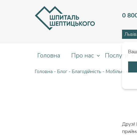
0 80
Львів
Ваш
Головна
Про нас
Послуги
Головна
-
Блог
-
Благодійність
-
Мобільні клін
Друзі!
прийма