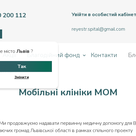
0 200 112
Увійти в особистий кабіне
reyestr.spital@gmail.com
е місто
Львів
?
Акції
Благодійний фонд
Контакти
Бл
Так
іки МОМ
Змінити
Мобільні клініки МОМ
 Ми продовжуємо надавати первинну медичну допомогу для 
ючих громад Львівської області в рамках спільного проекту