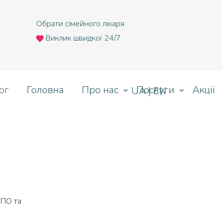
т
Обрати сімейного лікаря
Виклик швидкої 24/7
Назад
ог
Головна
Про нас
Послуги
Акції
UA
|
EN
Львів
Ірпінь
Тернопіль
ВПО та