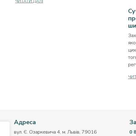
ЧИТАТИ ДАЛІ
Су
пр
ши
Зах
яко
цих
тог
рег
ЧИТ
Адреса
З
вул. Є. Озаркевича 4, м. Львів, 79016
0 