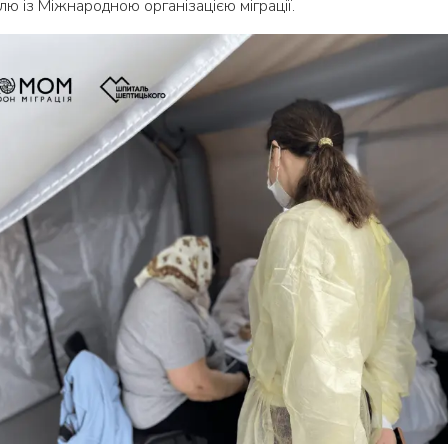
ю із Міжнародною організацією міграції.