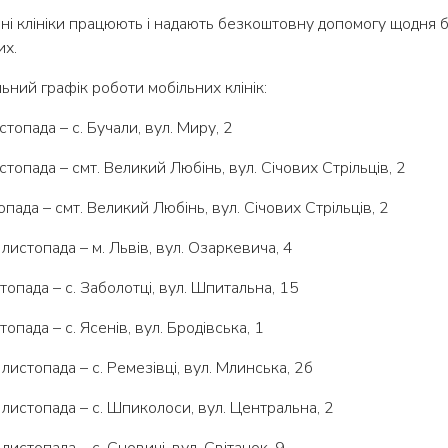
ні клініки працюють і надають безкоштовну допомогу щодня 
их.
ьний графік роботи мобільних клінік:
стопада – с. Бучали, вул. Миру, 2
стопада – смт. Великий Любінь, вул. Січових Стрільців, 2
опада – смт. Великий Любінь, вул. Січових Стрільців, 2
листопада – м. Львів, вул. Озаркевича, 4
топада – с. Заболотці, вул. Шпитальна, 15
топада – с. Ясенів, вул. Бродівська, 1
листопада – с. Ремезівці, вул. Млинська, 2б
листопада – с. Шпиколоси, вул. Центральна, 2
 листопада – с. Сновичі, вул. Світанок, 9