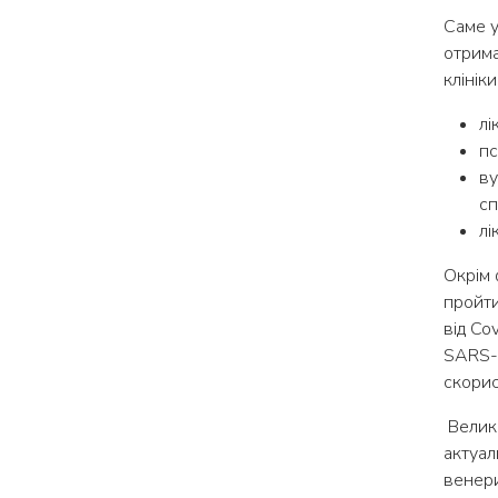
Саме у
отрима
клініки
лі
пс
ву
сп
лі
Окрім 
пройти
від Co
SARS-C
скорис
Велики
актуал
венери