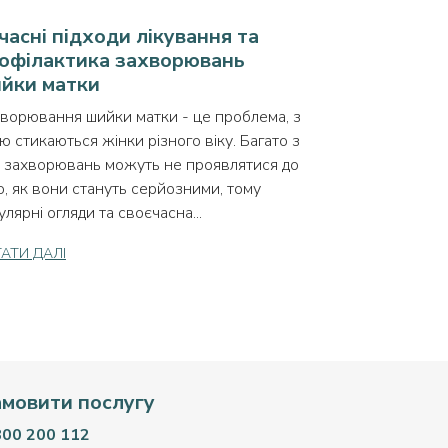
часні підходи лікування та
офілактика захворювань
йки матки
ворювання шийки матки - це проблема, з
ю стикаються жінки різного віку. Багато з
 захворювань можуть не проявлятися до
о, як вони стануть серйозними, тому
улярні огляди та своєчасна...
АТИ ДАЛІ
амовити послугу
800 200 112