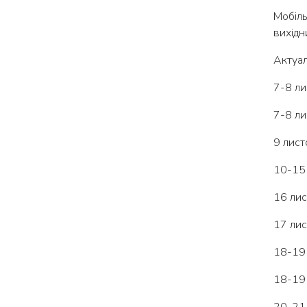
Мобіль
вихідн
Актуал
7-8 ли
7-8 ли
9 лист
10-15 
16 лис
17 лис
18-19 
18-19 
20, 21