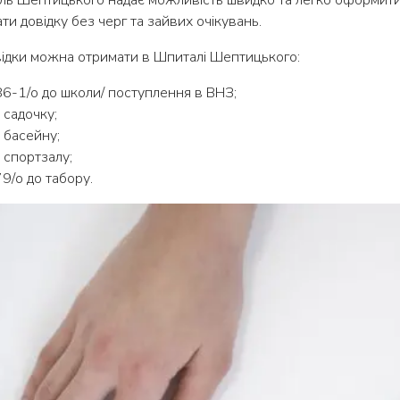
ь Шептицького надає можливість швидко та легко оформити
ти довідку без черг та зайвих очікувань.
відки можна отримати в Шпиталі Шептицького:
6-1/о до школи/ поступлення в ВНЗ;
 садочку;
 басейну;
 спортзалу;
9/о до табору.