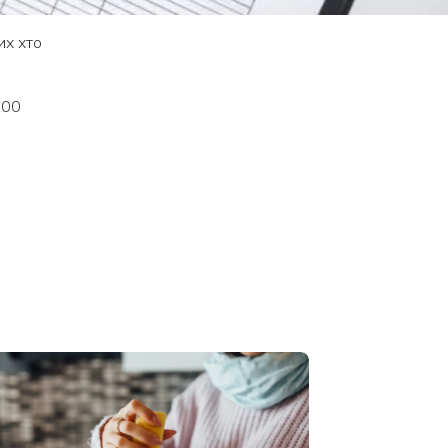
их хто
800