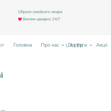
т
Обрати сімейного лікаря
Виклик швидкої 24/7
Назад
ог
Головна
Про нас
Послуги
Акції
UA
|
EN
Львів
Ірпінь
Тернопіль
і