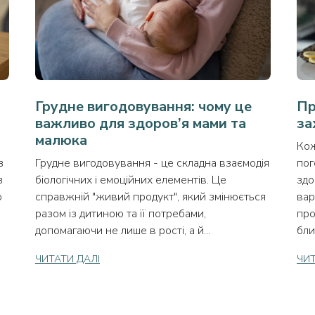
Грудне вигодовування: чому це
Пр
важливо для здоров’я мами та
за
малюка
Кож
з
Грудне вигодовування - це складна взаємодія
пог
з
біологічних і емоційних елементів. Це
здо
о
справжній "живий продукт", який змінюється
вар
разом із дитиною та її потребами,
про
допомагаючи не лише в рості, а й...
бли
ЧИТАТИ ДАЛІ
ЧИТ