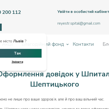
0 200 112
Увійти в особистий кабіне
reyestr.spital@gmail.com
е місто
Львів
?
Акції
Благодійний фонд
Контакти
Бл
Так
алі Шептицького
Змінити
Оформлення довідок у Шпитал
Шептицького
ємо не лише про ваше здоров’я, але й про ваш вільний час.