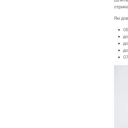
Шпитал
отрима
Які до
08
до
до
до
07