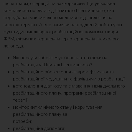
після травм, операцій чи захворювань. Це унікальна
комплексна послуга від Шпиталю Шептицького, яка
передбачає максимально можливе відновлення за
короткі терміни. А все завдяки злагодженій роботі усієї
мультидисциплінарної реабілітаційної команди: лікаря
ФРМ, фізичних терапевтів, ерготерапевтів, психолога,
логопеда.
Які послуги забезпечує безоплатна фізична
реабілітація у Шпиталі Шептицького?
реабілітаційне обстеження лікарем фізичної та
реабілітаційної медицини та фахівцями з реабілітації;
встановлення діагнозу та складання індивідуального
реабілітаційного плану, програми реабілітаційної
терапії;
моніторинг клінічного стану і коригування
реабілітаційного плану за
потреби;
реабілітаційна допомога;