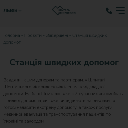
ЛЬВІВ
Головна
-
Проєкти
-
Завершені
-
Станція швидких
допомог
Станція швидких допомог
Завдяки нашим донорам та партнерам, у Шпиталі
Шептицького відкрилося відділення невідкладної
допомоги. На базі Шпиталю вже є 7 сучасних автомобілів
швидкої допомоги, які вже виїжджають на виклики та
готові надавати екстрену допомогу, а також послуги
медичної евакуації та транспортування пацієнтів по
Україні та закордон.