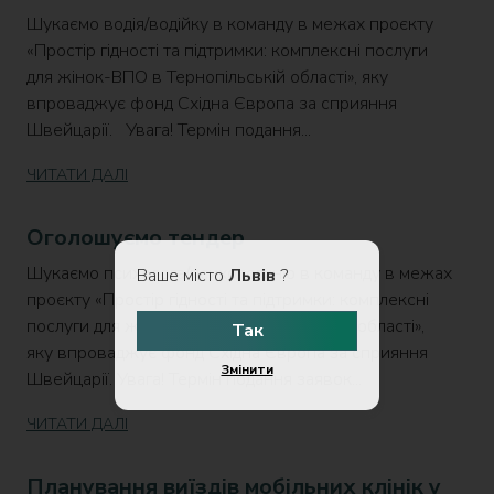
Шукаємо водія/водійку в команду в межах проєкту
«Простір гідності та підтримки: комплексні послуги
для жінок-ВПО в Тернопільській області», яку
впроваджує фонд Східна Європа за сприяння
Швейцарії. Увага! Термін подання...
ЧИТАТИ ДАЛІ
Оголошуємо тендер
Шукаємо психолога/психологиню в команду в межах
Ваше місто
Львів
?
проєкту «Простір гідності та підтримки: комплексні
послуги для жінок-ВПО в Тернопільській області»,
Так
яку впроваджує фонд Східна Європа за сприяння
Змінити
Швейцарії. Увага! Термін подання заявок...
ЧИТАТИ ДАЛІ
Планування виїздів мобільних клінік у