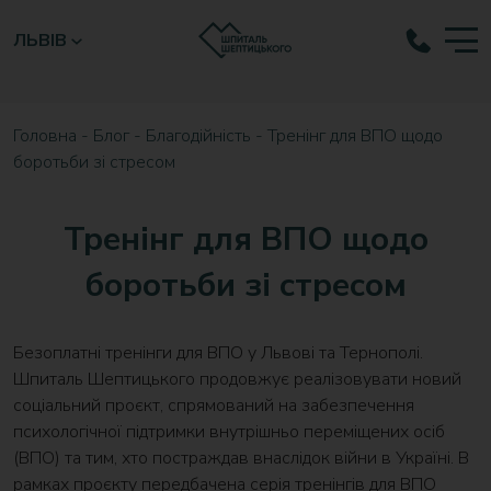
ЛЬВІВ
Головна
-
Блог
-
Благодійність
-
Тренінг для ВПО щодо
боротьби зі стресом
Тренінг для ВПО щодо
боротьби зі стресом
Безоплатні тренінги для ВПО у Львові та Тернополі.
Шпиталь Шептицького продовжує реалізовувати новий
соціальний проєкт, спрямований на забезпечення
психологічної підтримки внутрішньо переміщених осіб
(ВПО) та тим, хто постраждав внаслідок війни в Україні. В
рамках проєкту передбачена серія тренінгів для ВПО