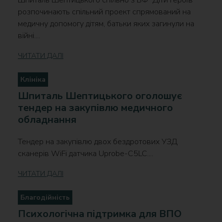
Шпиталь Шептицького спільно з БФ "Діти Героїв"
розпочинають спільний проект спрямований на
медичну допомогу дітям, батьки яких загинули на
війні....
ЧИТАТИ ДАЛІ
Клініка
Шпиталь Шептицького оголошує
тендер на закупівлю медичного
обладнання
Тендер на закупівлю двох бездротових УЗД
сканерів WiFi датчика Uprobe-C5LC....
ЧИТАТИ ДАЛІ
Благодійність
Психологічна підтримка для ВПО