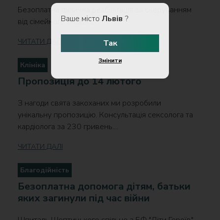
Безоплатна фізична реабілітація за скеруванням
Ваше місто
Львів
?
від сімейного лікаря....
ЧИТАТИ ДАЛІ
Так
Змінити
Клініка
Пропозиція до 14 лютого
З нагоди свята закоханих ми розробили
унікальну пропозицію. Консультація сексолога та
кардіолога за 230 гривень....
ЧИТАТИ ДАЛІ
Благодійність
Безоплатна допомога дітям, батьки
яких загинули під час війни