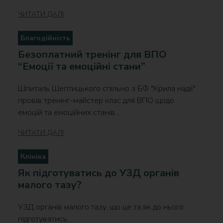
ЧИТАТИ ДАЛІ
Благодійність
Безоплатний тренінг для ВПО
“Емоції та емоційні стани”
Шпиталь Шептицького спільно з БФ "Крила надії"
провів тренінг-майстер клас для ВПО щодо
емоцій та емоційних станів....
ЧИТАТИ ДАЛІ
Клініка
Як підготуватись до УЗД органів
малого тазу?
УЗД органів малого тазу, що це та як до нього
підготуватись....