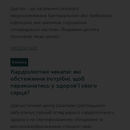
Цистит - це запалення сечового
міхура,викликане бактеріальною або грибковою
інфекцією, яке викликає порушення
сечовидільної системи. Лікування циститу
призначає лікар уролог....
ЧИТАТИ ДАЛІ
Клініка
Кардіологічні чекапи: які
обстеження потрібні, щоб
переконатись у здоров’ї свого
серця?
Діагностичний центр Шпиталю Шептицького
забезпечує повний огляд вашого кардіологічного
здоров’я на сертифікованому обладнанні та
висококваліфікованими спеціалістами....