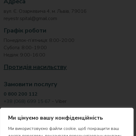
Адреса
вул. Є. Озаркевича 4, м. Львів, 79016
reyestr.spital@gmail.com
Графік роботи
Понеділок-п’ятниця: 8:00-20:00
Субота: 8:00-19:00
Неділя: 9:00-16:00
Протидія насильству
Замовити послугу
0 800 200 112
+38 (068) 699 15 67
- Viber
Відділ розвитку та співпраці
Ми цінуємо вашу конфіденційність
з донорами й партнерами
Ми використовуємо файли cookie, щоб покращити ваш
development.spital@gmail.com
досвід перегляду, показувати персоналізовану рекламу