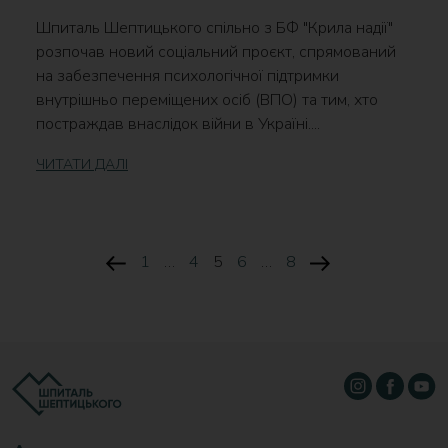
Шпиталь Шептицького спільно з БФ "Крила надії"
розпочав новий соціальний проєкт, спрямований
на забезпечення психологічної підтримки
внутрішньо переміщених осіб (ВПО) та тим, хто
постраждав внаслідок війни в Україні....
ЧИТАТИ ДАЛІ
Previous
Page
Page
Page
Page
Page
Next
1
…
4
5
6
…
8
page
page
Пагінація
записів