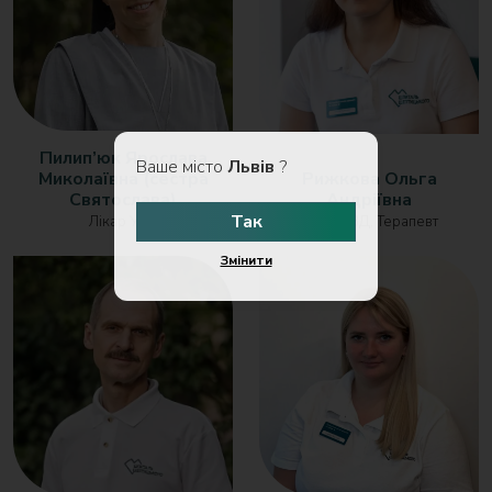
Пилип’юк Ярослава
Ваше місто
Львів
?
Миколаївна (сестра
Рижкова Ольга
Святослава)
Андріївна
Так
Лікар УЗД
Лікар УЗД, Терапевт
Змінити