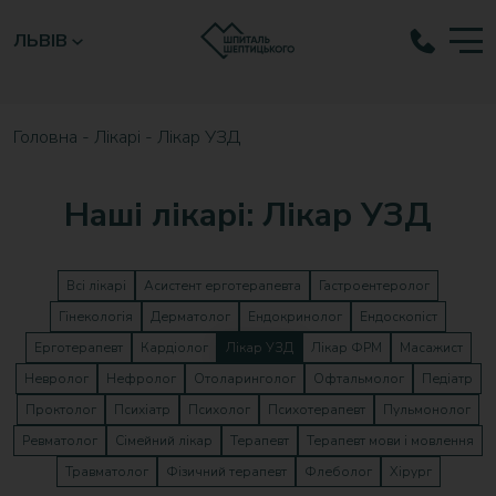
ЛЬВІВ
Головна
-
Лікарі
-
Лікар УЗД
Наші лікарі: Лікар УЗД
Всі лікарі
Асистент ерготерапевта
Гастроентеролог
Гінекологія
Дерматолог
Ендокринолог
Ендоскопіст
Ерготерапевт
Кардіолог
Лікар УЗД
Лікар ФРМ
Масажист
Невролог
Нефролог
Отоларинголог
Офтальмолог
Педіатр
Проктолог
Психіатр
Психолог
Психотерапевт
Пульмонолог
Ревматолог
Сімейний лікар
Терапевт
Терапевт мови і мовлення
Травматолог
Фізичний терапевт
Флеболог
Хірург