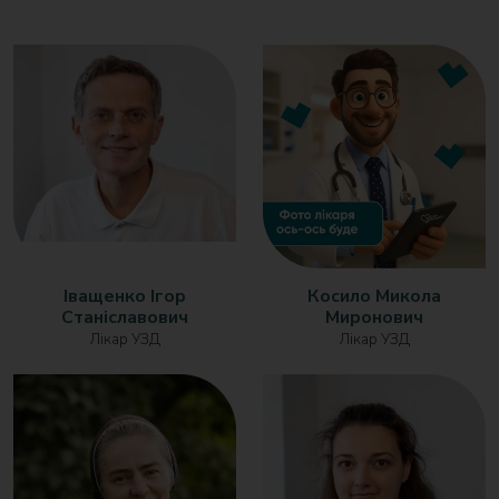
Іващенко Ігор
Косило Микола
Станіславович
Миронович
Лікар УЗД
Лікар УЗД