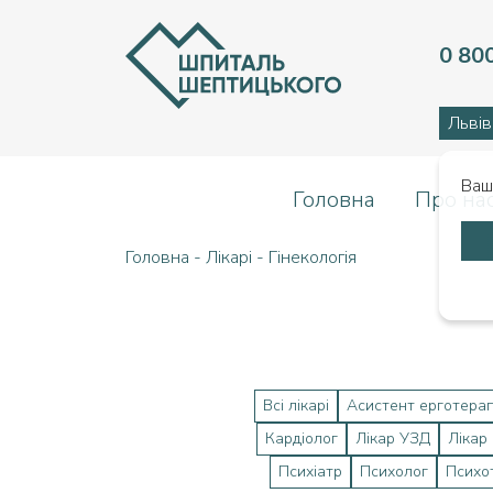
0 80
Львів
Ваш
Головна
Про на
Головна
-
Лікарі
-
Гінекологія
Всі лікарі
Асистент ерготера
Кардіолог
Лікар УЗД
Лікар
Психіатр
Психолог
Психо