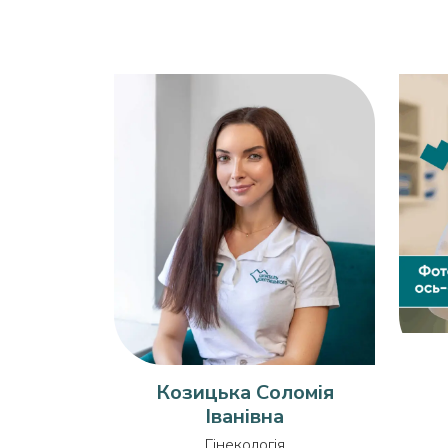
Козицька Соломія
Іванівна
Гінекологія