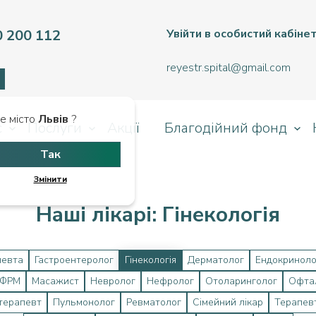
0 200 112
Увійти в особистий кабіне
reyestr.spital@gmail.com
е місто
Львів
?
с
Послуги
Акції
Благодійний фонд
Так
Змінити
Наші лікарі: Гінекологія
певта
Гастроентеролог
Гінекологія
Дерматолог
Ендокриноло
 ФРМ
Масажист
Невролог
Нефролог
Отоларинголог
Офта
терапевт
Пульмонолог
Ревматолог
Сімейний лікар
Терапев