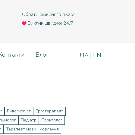
т
Обрати сімейного лікаря
Виклик швидкої 24/7
Назад
Контакти
Блог
UA
|
EN
Львів
Ірпінь
Тернопіль
г
Ендоскопіст
Ерготерапевт
льмолог
Педіатр
Проктолог
т
Терапевт мови і мовлення