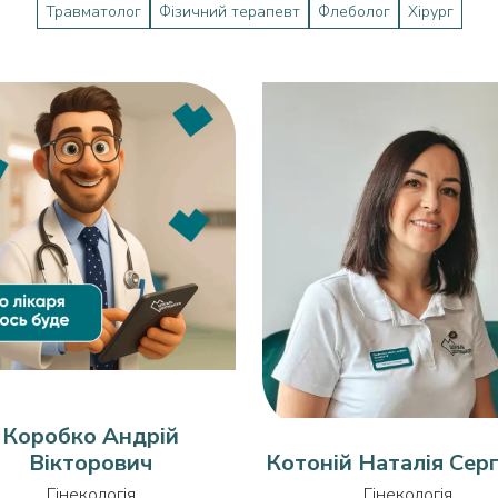
Травматолог
Фізичний терапевт
Флеболог
Хірург
Коробко Андрій
Вікторович
Котоній Наталія Серг
Гінекологія
Гінекологія