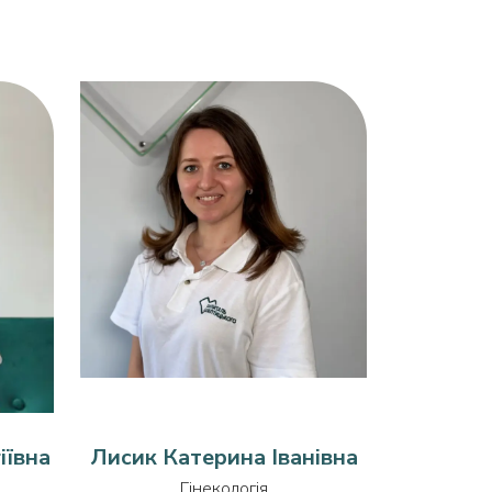
іївна
Лисик Катерина Іванівна
Гінекологія