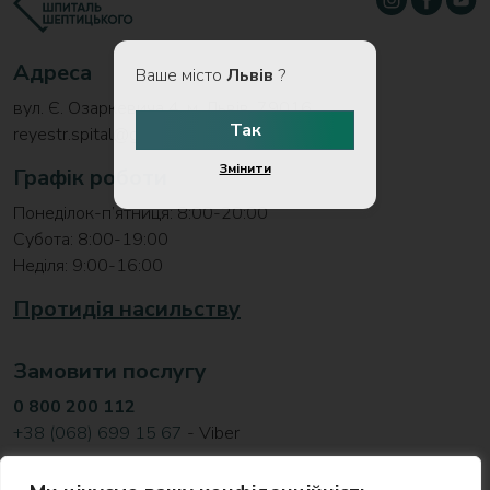
Адреса
Ваше місто
Львів
?
вул. Є. Озаркевича 4, м. Львів, 79016
Так
reyestr.spital@gmail.com
Змінити
Графік роботи
Понеділок-п’ятниця: 8:00-20:00
Субота: 8:00-19:00
Неділя: 9:00-16:00
Протидія насильству
Замовити послугу
0 800 200 112
+38 (068) 699 15 67
- Viber
Відділ розвитку та співпраці