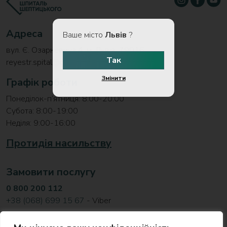
Адреса
Ваше місто
Львів
?
вул. Є. Озаркевича 4, м. Львів, 79016
Так
reyestr.spital@gmail.com
Змінити
Графік роботи
Понеділок-п’ятниця: 8:00-20:00
Субота: 8:00-19:00
Неділя: 9:00-16:00
Протидія насильству
Замовити послугу
0 800 200 112
+38 (068) 699 15 67
- Viber
Відділ розвитку та співпраці